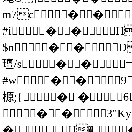
m7c��
#i��H
$n��
璮/s��
#w��9
榞;{� �
� �3"K
�H�