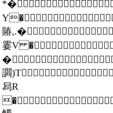
*�
Y�
賰,.�
霎V �
�
讇)T
舄R
�