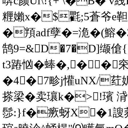
喯c颜Ul\!{+ \�B� v
糎嬾x�$氍;5蒼爷e靼Ｏm攚
�頖adf孽�=洈�(鰫�3
鹄9=&D�7�D]缬
t3蹖忷�蜯�,� �穼
�4�7畛j懽uNX/荭
搽梁�卖瓖k�>!璸 浳=
髿:}f�瘚蚜X�1謏荞