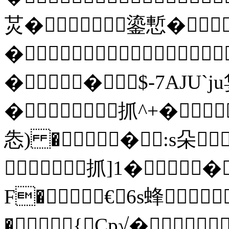
炗�鎏慙�
�
��$-7AJU
�抓^+�
怣) ��:s朵
抓]1��
F�€ 6s蜂
�{Cp√�