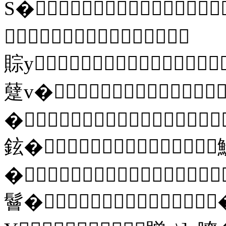
S�

賩y
躠v�
�
鉉�
�
鬙�