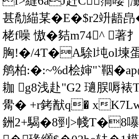
f>縫6aJ赶C霘唩 |瀐
甚勪緢某� E�$r2竔龉皍
栳f噪 慠�夡m74^ 著扌�
胸!�/4T�A駼l坉ol堜蛋
鸼柏:�:~%d桧婶"`鞇
耞 g8浅赴"G2 瓋脵嗕裱
觷� +r銬猷q� xK7
銂2+騔�8剄>帴T�