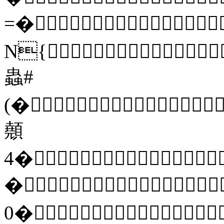
=�
N{
蟲#
(�
顤
4�
�
0�