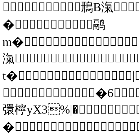
鳽B滊
�鹝
m�
滊
t�|
�6
彋檸yX3%|�
�