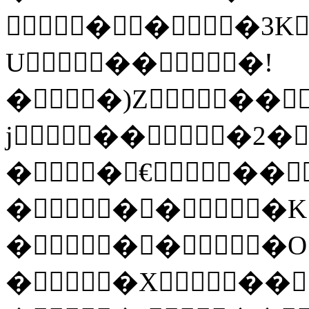
���3K
U���!
��)Z��
j���2�
��€��
����K
����O
��X��