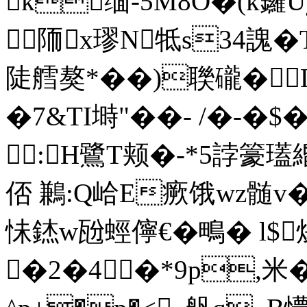
k缅-5M8O�(k鑼
陑x璆N牴s34謉�
陡艝獒*��)聫礲�L
�7&TI塒"��- /�-
:H鷺T颊�-*5誖籇瓂
俖 鶼:Q峆E瘚饿wz髄v
怽錰w瓰蛵儜€�鴫� l$
�2�4�*9p,米�