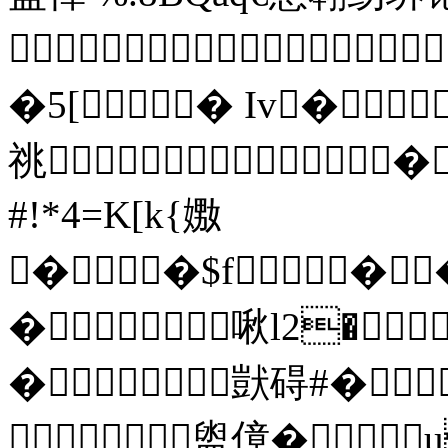

�啾l2�
�獃碍#�
盥傽�