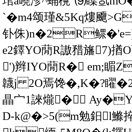
琯a曉沴^蛹榥"⑼瞸氬mO�
`�m4颂瑾&5Kq熡飅>
钋侏)n�2R鳏�'e
e2鐸YO蕑R謸矠旛7)
')辫IYO蕑R� em;睸Z
韤j 2O焉馋�,K�?矅�2镄
瞐宀1誺爖� Ay�Y
D-k@�>5(m勉鈤l鰷