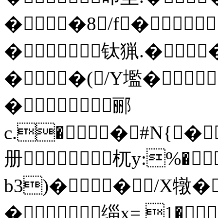
��8/f�
�钛猟.�
��(/Y壏�
�郦
c.��#N{�
册杌y:%�
b3)��/X犜�
�缁x= 1�