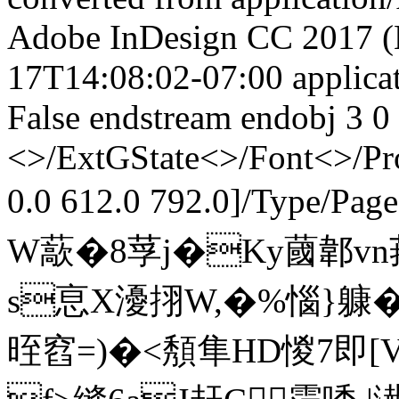
Adobe InDesign CC 2017 (
17T14:08:02-07:00
applica
False
endstream endobj 3 0 
<>/ExtGState<>/Font<>/Pr
0.0 612.0 792.0]/Type/Pag
W藃�8莩j�Ky蔮郼vn
s恴X瀀挧W,�%惱}躿�
晊窞=)�<頺隼HD惾7即[