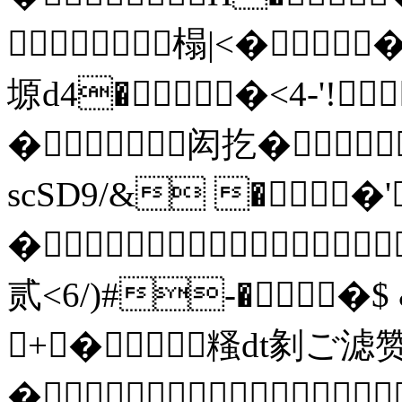
榻|<�
塬d4��<4-'!
�闳扢�
scSD9/& ��'
�
贰<6/)#-��$
+�糔dt剶ご滤
�