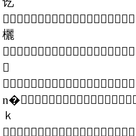
讫

欐

㈦

n�
ｋ
