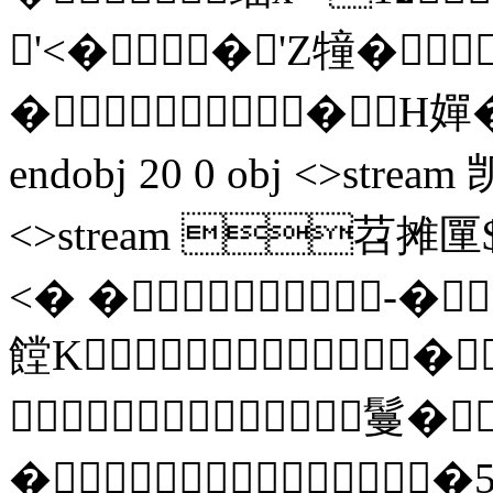
'<��'Z犝�
��H嬋�
endobj 20 0 obj <>stream 
<>stream 苕摊匰$
<� �-�
饄K�
鬘�
��5