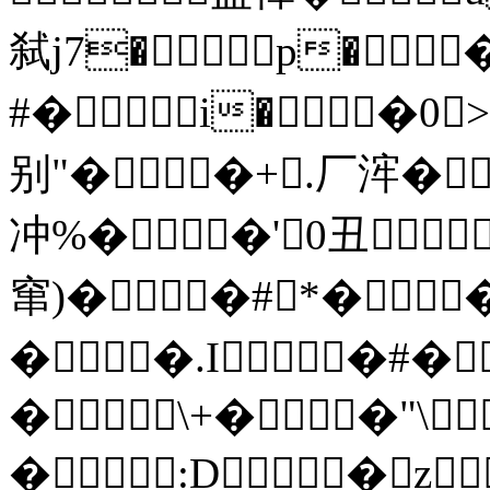
弑j7�p�
#�i��0
别"��+.厂浶�
冲%��'0丑
窜)��#
*�
��.I�#�
�\+��"\
�:D�z