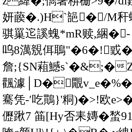
z縴�;儁暑梇栅>9�/dl
妍藈�.)H`郶�/M秆蝡�
骐罺迱謑螝*mR赎,綑�- >
呜8澫覫佴鵈"�6�!戜
詹;{SN蒩鱤s`�&;�
飌澽│D�覵v_e�%�
騫凭-′吃鷶}'粡)�>!欧e
儮踿7 筁[Hy否耒嫥� 蝵9