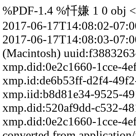
%PDF-1.4 %忏嫌 1 0 obj <>
2017-06-17T14:08:02-07:0
2017-06-17T14:08:03-07:0
(Macintosh)
uuid:f3883263
xmp.did:0e2c1660-1cce-4e
xmp.id:de6b53ff-d2f4-49f
xmp.iid:b8d81e34-9525-49
xmp.did:520af9dd-c532-4
xmp.did:0e2c1660-1cce-4e
converted
from application/