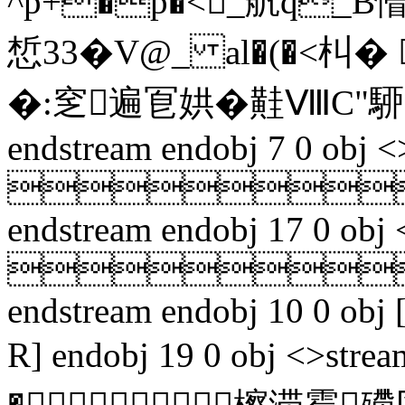
^p+�p�<_舤q_B懵
惁33�V@_ al�(�<朻� 