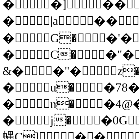
��]��
�|a��
�G��'�
�C��"�
&��"�z�
�u��78�
�n��4@
�j��0G
蝿C]��