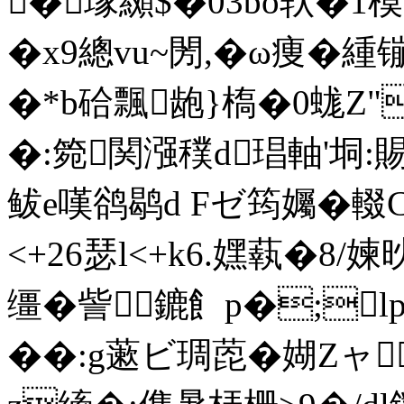
�瑑纐$�03bo轪�1模兤
�x9總vu~閍,�ω痩�緟
�*b硆飄龅}槗�0 蛖Z"
�:箢関漒穙d琩軸'垌
鲅e嘆鹆鹖d Fゼ筠孎�輟C
<+26瑟l<+k6.嫼蓻�8/媡
缰�訾鏕飠p�;lp
��:g藗ビ琱萞�媩Zャ